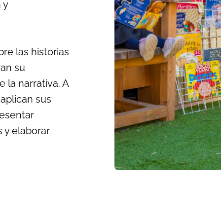
 y
re las historias
ran su
la narrativa. A
 aplican sus
resentar
 y elaborar