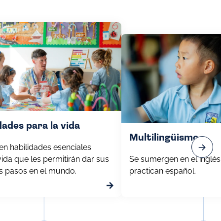
dades para la vida
Multilingüismo
en habilidades esenciales
vida que les permitirán dar sus
Se sumergen en el inglés
s pasos en el mundo.
practican español.